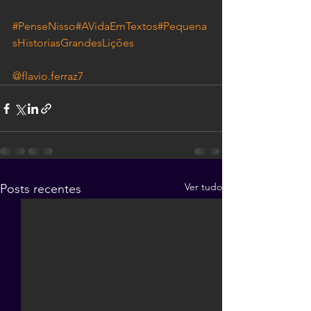
#PenseNisso
#AVidaEmTextos
#Pequena
sHistoriasGrandesLições
@flavio.ferraz7
Ver tudo
Posts recentes