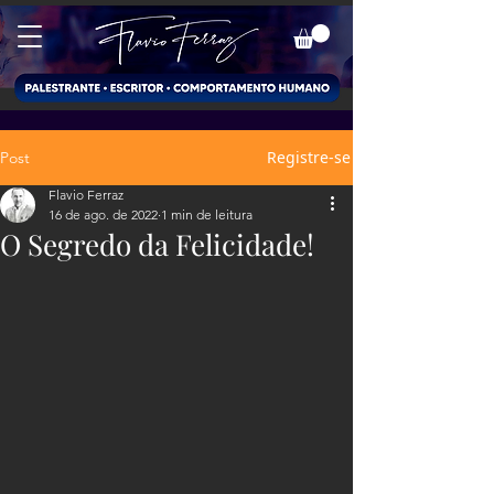
Registre-se
Post
Flavio Ferraz
16 de ago. de 2022
1 min de leitura
O Segredo da Felicidade!