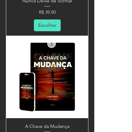
Nunca Deixe de Sonhar
Preço
R$ 39,90
Escolher
A Chave da Mudança