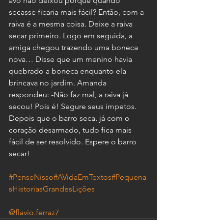
avó não deixou porque quando 
secasse ficaria mais fácil? Então, com a 
raiva é a mesma coisa. Deixe a raiva 
secar primeiro. Logo em seguida, a 
amiga chegou trazendo uma boneca 
nova… Disse que um menino havia 
quebrado a boneca enquanto ela 
brincava no jardim. Amanda 
respondeu: -Não faz mal, a raiva já 
secou! Pois é! Segure seus ímpetos. 
Depois que o barro seca, já com o 
coração desarmado, tudo fica mais 
fácil de ser resolvido. Espere o barro 
secar!
#PenseNisso
#AVidaEmTextos
#Pequena
sHistoriasGrandesLições
@flavio.ferraz7