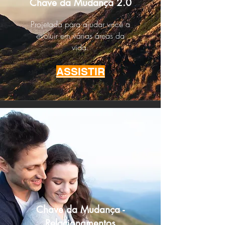
Chave da Mudança 2.0
Projetada para ajudar você a
evoluir em várias áreas da
vida.
ASSISTIR
Chave da Mudança -
Relacionamentos