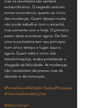
mas os resultados são sempre 
extraordinários. O segredo está em 
tomar consciência, quanto ao início 
das mudanças. Quem deseja mudar 
não pode trabalhar com o amanhã, 
mas somente com o hoje. O primeiro 
passo deve acontecer agora. De fato, 
uma nova história tem seu princípio 
num único tempo e lugar: aqui e 
agora. Quem adia o início das 
transformações, acaba protelando a 
chegada da felicidade. As mudanças 
não necessitam de pressa, mas de 
decisão e de convicção.
#PenseNisso
#AVidaEmTextos
#Pequena
sHistoriasGrandesLições
@flavio.ferraz7