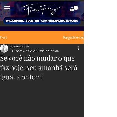
Registre-se
Post
Flavio Ferraz
11 de fev. de 2023
1 min de leitura
Se você não mudar o que
faz hoje, seu amanhã será
igual a ontem!