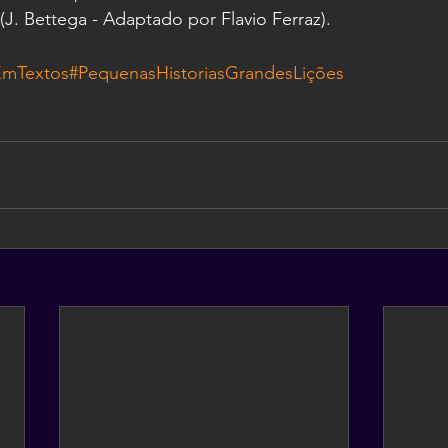
(J. Bettega - Adaptado por Flavio Ferraz).
EmTextos
#PequenasHistoriasGrandesLições