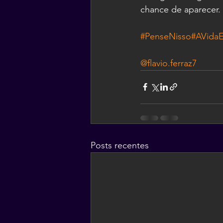
chance de aparecer. 
#PenseNisso
#AVida
@flavio.ferraz7
Posts recentes