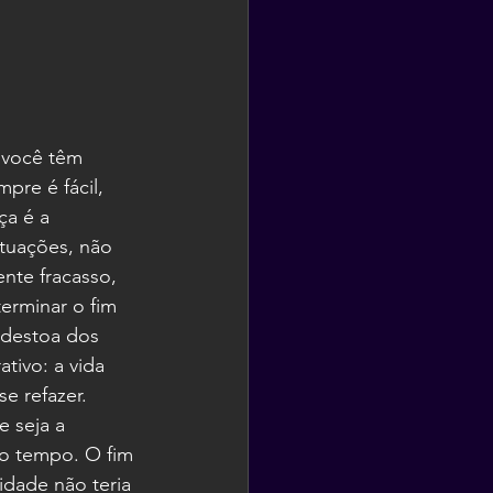
 você têm 
pre é fácil, 
ça é a 
ituações, não 
nte fracasso, 
erminar o fim 
 destoa dos 
tivo: a vida 
e refazer. 
 seja a 
o tempo. O fim 
idade não teria 