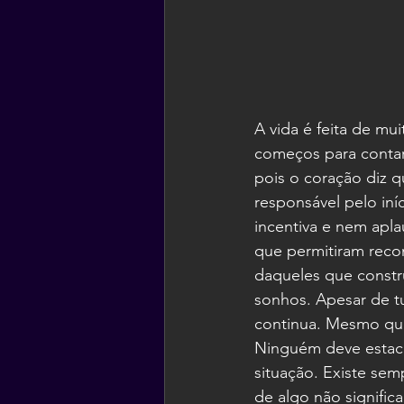
A vida é feita de m
começos para contar 
pois o coração diz q
responsável pelo iní
incentiva e nem apla
que permitiram reco
daqueles que constr
sonhos. Apesar de t
continua. Mesmo que 
Ninguém deve estaci
situação. Existe se
de algo não significa