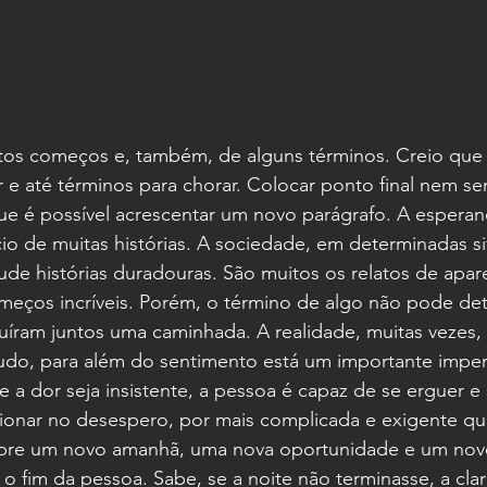
uitos começos e, também, de alguns términos. Creio que
e até términos para chorar. Colocar ponto final nem sem
ue é possível acrescentar um novo parágrafo. A esperan
cio de muitas histórias. A sociedade, em determinadas s
ude histórias duradouras. São muitos os relatos de apare
meços incríveis. Porém, o término de algo não pode det
uíram juntos uma caminhada. A realidade, muitas vezes,
udo, para além do sentimento está um importante impera
a dor seja insistente, a pessoa é capaz de se erguer e s
onar no desespero, por mais complicada e exigente que
mpre um novo amanhã, uma nova oportunidade e um nov
 o fim da pessoa. Sabe, se a noite não terminasse, a clar