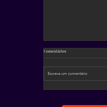
Comentários
Escreva um comentário
Plante amor, se ninguém
quiser, você mesmo colhe os
frutos!